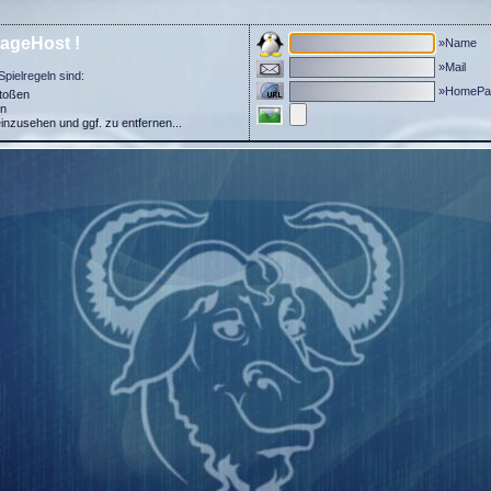
ageHost !
»Name
»Mail
Spielregeln sind:
»HomePa
stoßen
in
einzusehen und ggf. zu entfernen...