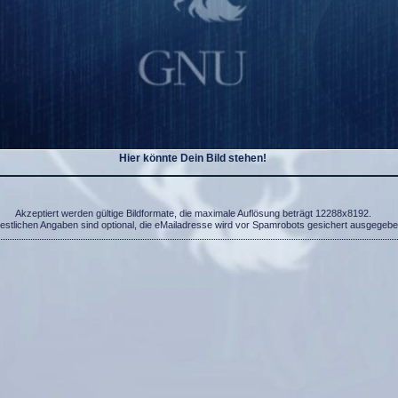
Hier könnte Dein Bild stehen!
Akzeptiert werden gültige Bildformate, die maximale Auflösung beträgt 12288x8192.
restlichen Angaben sind optional, die eMailadresse wird vor Spamrobots gesichert ausgegebe