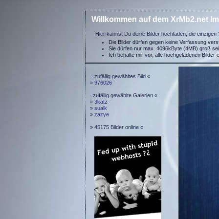
Willkommen auf dem XrMb2.net Im
Hier kannst Du deine Bilder hochladen, die einzigen 
Die Bilder dürfen gegen keine Verfassung ver
Sie dürfen nur max. 4096kByte (4MB) groß se
Ich behalte mir vor, alle hochgeladenen Bilder 
...zufällig gewähltes Bild «
»
976026
..zufällig gewählte Galerien «
»
3katz
»
sualk
»
zazye
» 45175 Bilder online «