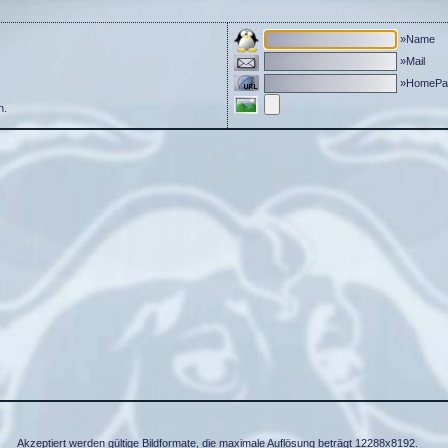
»Name
»Mail
»HomePa
n.
Akzeptiert werden gültige Bildformate, die maximale Auflösung beträgt 12288x8192.