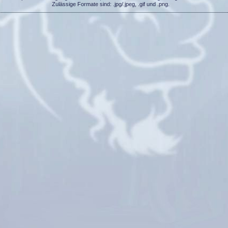
Zulässige Formate sind: .jpg/.jpeg, .gif und .png.