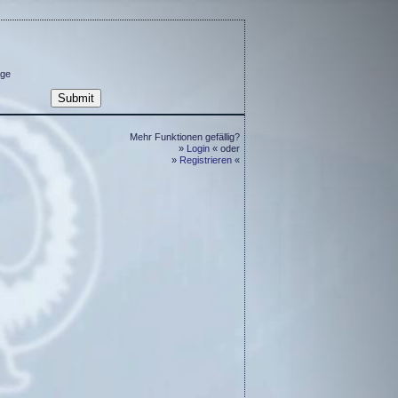
ge
Mehr Funktionen gefällig?
»
Login
« oder
»
Registrieren
«