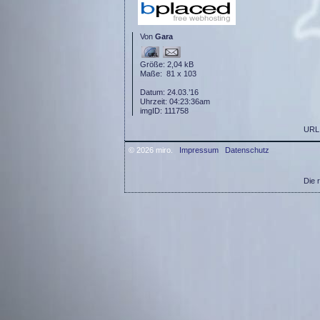
Von
Gara
Größe: 2,04 kB
Maße: 81 x 103
Datum: 24.03.’16
Uhrzeit: 04:23:36am
imgID: 111758
URL
© 2026 miro.
Impressum
Datenschutz
Die 