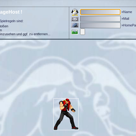
ageHost !
»Name
»Mail
Spielregeln sind:
»HomePa
stoßen
in
einzusehen und ggf. zu entfernen...