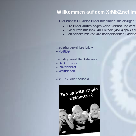
Willkommen auf dem XrMb2.net Im
Hier kannst Du deine Bilder hochladen, die einzigen 
Die Bilder dürfen gegen keine Verfassung ver
Sie dürfen nur max. 4096kByte (4MB) groß se
Ich behalte mir vor, alle hochgeladenen Bilder 
...zufällig gewähltes Bild «
»
756669
..zufällig gewählte Galerien «
»
DerGermane
»
Ravenheart
»
Weltfrieden
» 45175 Bilder online «