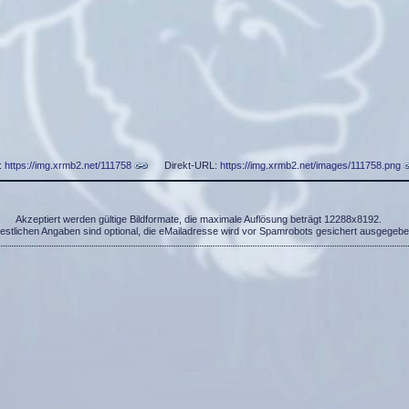
:
https://img.xrmb2.net/111758
Direkt-URL:
https://img.xrmb2.net/images/111758.png
Akzeptiert werden gültige Bildformate, die maximale Auflösung beträgt 12288x8192.
restlichen Angaben sind optional, die eMailadresse wird vor Spamrobots gesichert ausgegebe