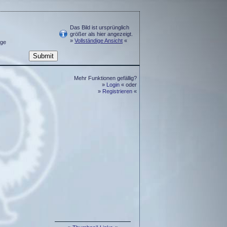
Das Bild ist ursprünglich
größer als hier angezeigt.
»
Vollständige Ansicht
«
ge
Mehr Funktionen gefällig?
»
Login
« oder
»
Registrieren
«