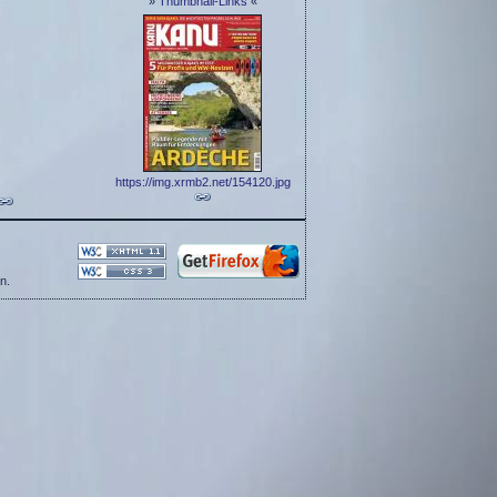
»
Thumbnail-Links
«
https://img.xrmb2.net/154120.jpg
n.