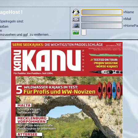
ageHost !
»Name
»Mail
Spielregeln sind:
»HomePa
stoßen
in
einzusehen und ggf. zu entfernen...