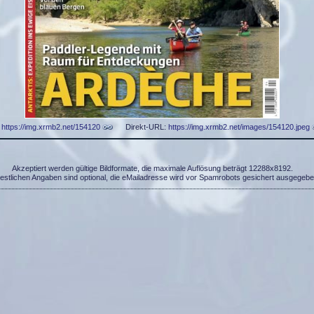
:
https://img.xrmb2.net/154120
Direkt-URL:
https://img.xrmb2.net/images/154120.jpeg
Akzeptiert werden gültige Bildformate, die maximale Auflösung beträgt 12288x8192.
restlichen Angaben sind optional, die eMailadresse wird vor Spamrobots gesichert ausgegebe