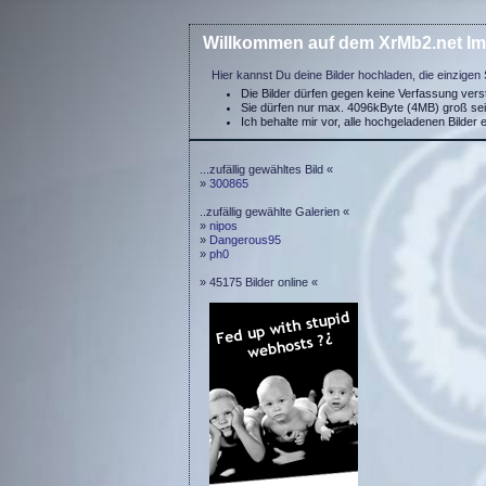
Willkommen auf dem XrMb2.net Im
Hier kannst Du deine Bilder hochladen, die einzigen 
Die Bilder dürfen gegen keine Verfassung ver
Sie dürfen nur max. 4096kByte (4MB) groß se
Ich behalte mir vor, alle hochgeladenen Bilder 
...zufällig gewähltes Bild «
»
300865
..zufällig gewählte Galerien «
»
nipos
»
Dangerous95
»
ph0
» 45175 Bilder online «