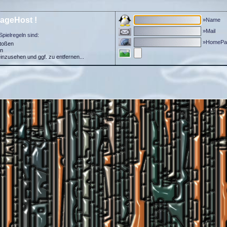
ageHost !
»Name
»Mail
Spielregeln sind:
»HomePa
stoßen
in
einzusehen und ggf. zu entfernen...