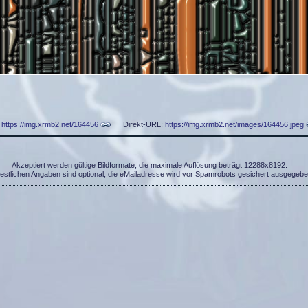
:
https://img.xrmb2.net/164456
Direkt-URL:
https://img.xrmb2.net/images/164456.jpeg
Akzeptiert werden gültige Bildformate, die maximale Auflösung beträgt 12288x8192.
restlichen Angaben sind optional, die eMailadresse wird vor Spamrobots gesichert ausgegebe