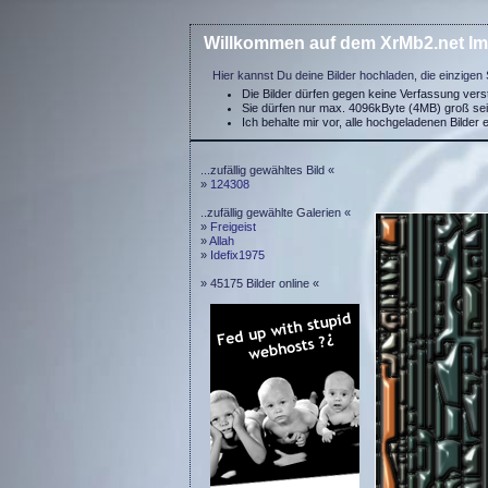
Willkommen auf dem XrMb2.net Im
Hier kannst Du deine Bilder hochladen, die einzigen 
Die Bilder dürfen gegen keine Verfassung ver
Sie dürfen nur max. 4096kByte (4MB) groß se
Ich behalte mir vor, alle hochgeladenen Bilder 
...zufällig gewähltes Bild «
»
124308
..zufällig gewählte Galerien «
»
Freigeist
»
Allah
»
Idefix1975
» 45175 Bilder online «