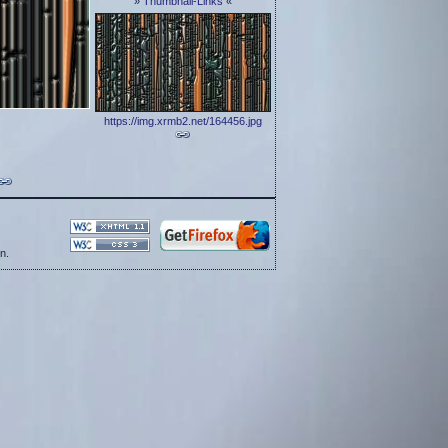
»
Thumbnail-Links
«
https://img.xrmb2.net/164456.jpg
n.