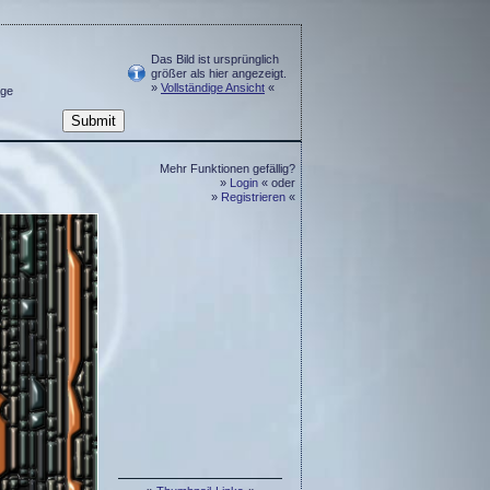
Das Bild ist ursprünglich
größer als hier angezeigt.
»
Vollständige Ansicht
«
ge
Mehr Funktionen gefällig?
»
Login
« oder
»
Registrieren
«