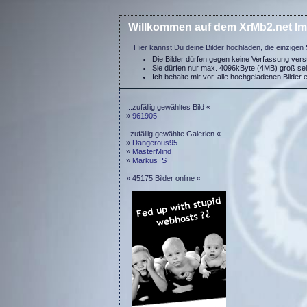
Willkommen auf dem XrMb2.net Im
Hier kannst Du deine Bilder hochladen, die einzigen 
Die Bilder dürfen gegen keine Verfassung ver
Sie dürfen nur max. 4096kByte (4MB) groß se
Ich behalte mir vor, alle hochgeladenen Bilder 
...zufällig gewähltes Bild «
»
961905
..zufällig gewählte Galerien «
»
Dangerous95
»
MasterMind
»
Markus_S
» 45175 Bilder online «