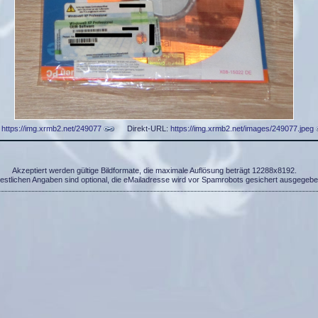
:
https://img.xrmb2.net/249077
Direkt-URL:
https://img.xrmb2.net/images/249077.jpeg
Akzeptiert werden gültige Bildformate, die maximale Auflösung beträgt 12288x8192.
restlichen Angaben sind optional, die eMailadresse wird vor Spamrobots gesichert ausgegebe