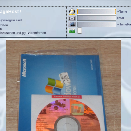
ageHost !
»Name
»Mail
Spielregeln sind:
»HomePa
stoßen
in
einzusehen und ggf. zu entfernen...