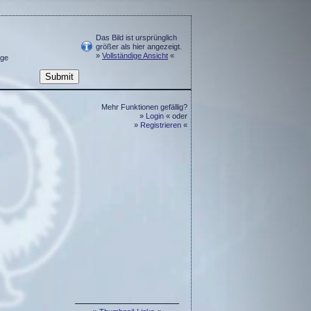
Das Bild ist ursprünglich
größer als hier angezeigt.
»
Vollständige Ansicht
«
ge
Mehr Funktionen gefällig?
»
Login
« oder
»
Registrieren
«