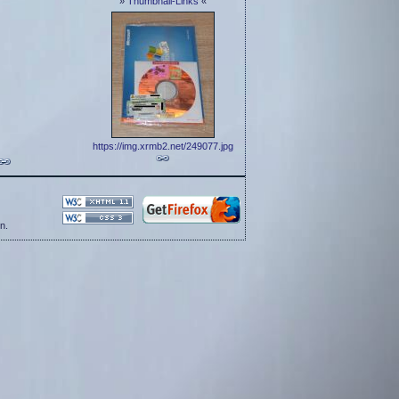
»
Thumbnail-Links
«
https://img.xrmb2.net/249077.jpg
n.