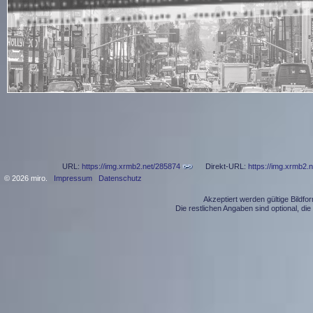
URL:
https://img.xrmb2.net/285874
Direkt-URL:
https://img.xrmb2.
© 2026 miro.
Impressum
Datenschutz
Akzeptiert werden gültige Bildf
Die restlichen Angaben sind optional, d