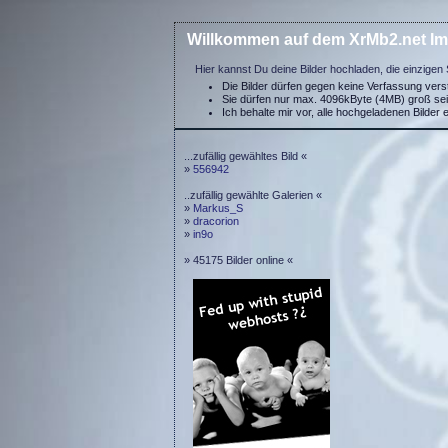
Willkommen auf dem XrMb2.net Im
Hier kannst Du deine Bilder hochladen, die einzigen 
Die Bilder dürfen gegen keine Verfassung ver
Sie dürfen nur max. 4096kByte (4MB) groß se
Ich behalte mir vor, alle hochgeladenen Bilder 
...zufällig gewähltes Bild «
»
556942
..zufällig gewählte Galerien «
»
Markus_S
»
dracorion
»
in9o
» 45175 Bilder online «