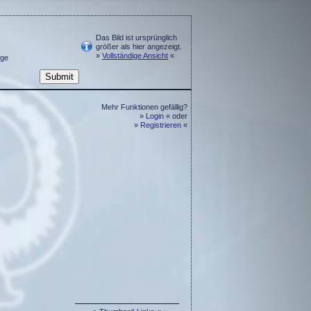
Das Bild ist ursprünglich
größer als hier angezeigt.
»
Vollständige Ansicht
«
ge
Mehr Funktionen gefällig?
»
Login
« oder
»
Registrieren
«