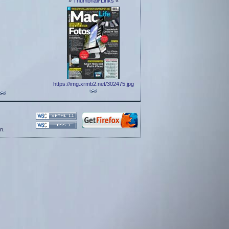
»
Thumbnail-Links
«
https://img.xrmb2.net/302475.jpg
n.