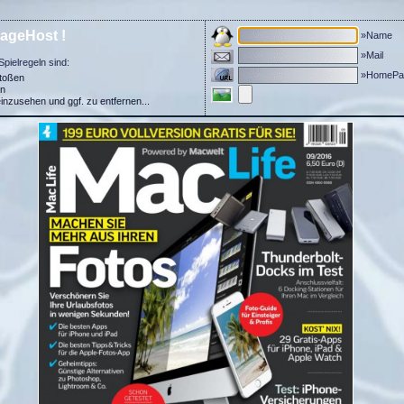
ageHost !
»Name
»Mail
Spielregeln sind:
»HomePa
stoßen
in
einzusehen und ggf. zu entfernen...