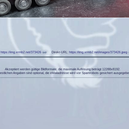
:
https://img.xrmb2.net/373426
Direkt-URL:
https://img.xrmb2.net/images/373426.jpeg
Akzeptiert werden gültige Bildformate, die maximale Auflösung beträgt 12288x8192.
restlichen Angaben sind optional, die eMailadresse wird vor Spamrobots gesichert ausgegebe