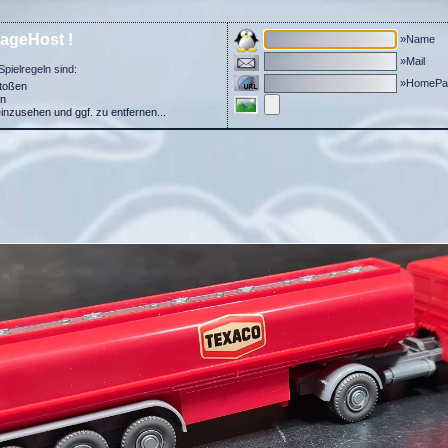
ageHost !
»Name
»Mail
Spielregeln sind:
»HomePa
stoßen
in
einzusehen und ggf. zu entfernen...