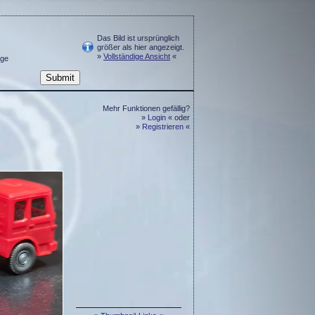
Das Bild ist ursprünglich
größer als hier angezeigt.
»
Vollständige Ansicht
«
ge
Mehr Funktionen gefällig?
»
Login
« oder
»
Registrieren
«