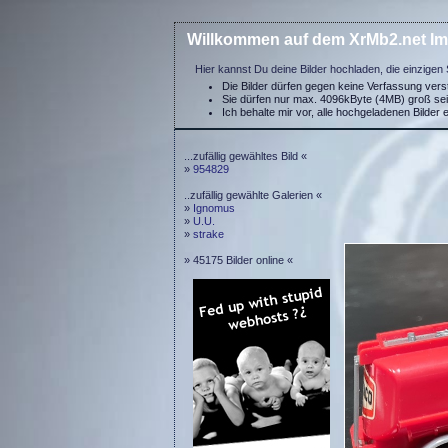
Willkommen auf dem XrMb2.net Im
Hier kannst Du deine Bilder hochladen, die einzigen 
Die Bilder dürfen gegen keine Verfassung ver
Sie dürfen nur max. 4096kByte (4MB) groß se
Ich behalte mir vor, alle hochgeladenen Bilder 
...zufällig gewähltes Bild «
»
954829
..zufällig gewählte Galerien «
»
Ignomus
»
U.U.
»
strake
» 45175 Bilder online «