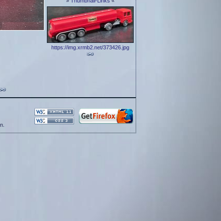
»
Thumbnail-Links
«
https://img.xrmb2.net/373426.jpg
n.