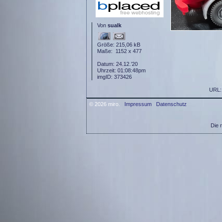
Von
sualk
Größe: 215,06 kB
Maße: 1152 x 477
Datum: 24.12.’20
Uhrzeit: 01:08:48pm
imgID: 373426
URL
© 2026 miro.
Impressum
Datenschutz
Die 