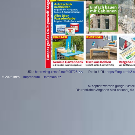
URL:
https://img.xrmb2.net/495723
Direkt-URL:
https://img.xrmb2.
© 2026 miro.
Impressum
Datenschutz
Akzeptiert werden gültige Bildf
Die restlichen Angaben sind optional, d