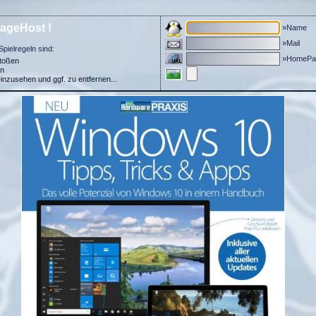
ageHost !
»Name
»Mail
Spielregeln sind:
»HomePa
stoßen
in
einzusehen und ggf. zu entfernen...