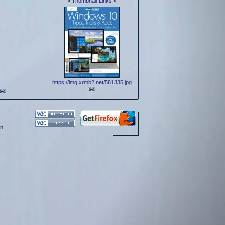
»
Thumbnail-Links
«
https://img.xrmb2.net/581335.jpg
n.