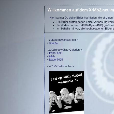
Willkommen auf dem XrMb2.net Im
Hier kannst Du deine Bilder hochladen, die einzigen 
Die Bilder dürfen gegen keine Verfassung ver
Sie dürfen nur max. 4096kByte (4MB) groß se
Ich behalte mir vor, alle hochgeladenen Bilder 
...zufällig gewähltes Bild «
»
334852
..zufällig gewählte Galerien «
»
PopoLeck
»
Allah
»
jeager7625
» 45175 Bilder online «