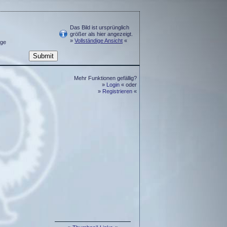
Das Bild ist ursprünglich
größer als hier angezeigt.
»
Vollständige Ansicht
«
ge
Mehr Funktionen gefällig?
»
Login
« oder
»
Registrieren
«