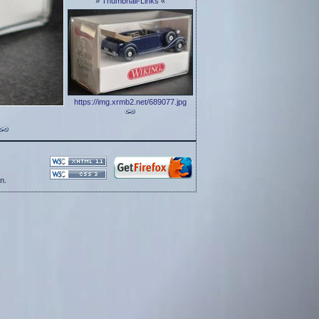
»
Thumbnail-Links
«
https://img.xrmb2.net/689077.jpg
n.