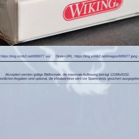
:
https://img.xrmb2.net/689077
Direkt-URL:
https://img.xrmb2.net/images/689077.jpeg
Akzeptiert werden gültige Bildformate, die maximale Auflösung beträgt 12288x8192.
restlichen Angaben sind optional, die eMailadresse wird vor Spamrobots gesichert ausgegebe