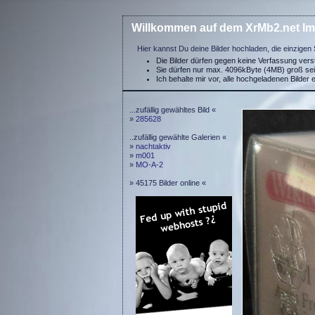
Willkommen auf dem XrMb2.net Im
Hier kannst Du deine Bilder hochladen, die einzigen 
Die Bilder dürfen gegen keine Verfassung ver
Sie dürfen nur max. 4096kByte (4MB) groß se
Ich behalte mir vor, alle hochgeladenen Bilder 
...zufällig gewähltes Bild «
»
285628
..zufällig gewählte Galerien «
»
nachtaktiv
»
m001
»
MO-A-2
» 45175 Bilder online «