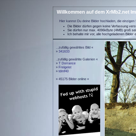
Willkommen auf dem XrMb2.net Im
Hier kannst Du deine Bilder hochladen, die einzigen 
Die Bilder dürfen gegen keine Verfassung ver
Sie dürfen nur max. 4096kByte (4MB) groß se
Ich behalte mir vor, alle hochgeladenen Bilder 
...zufällig gewähltes Bild «
»
341633
..zufällig gewählte Galerien «
»
T Dorrance
»
Freigeist
»
tdmf40
» 45175 Bilder online «