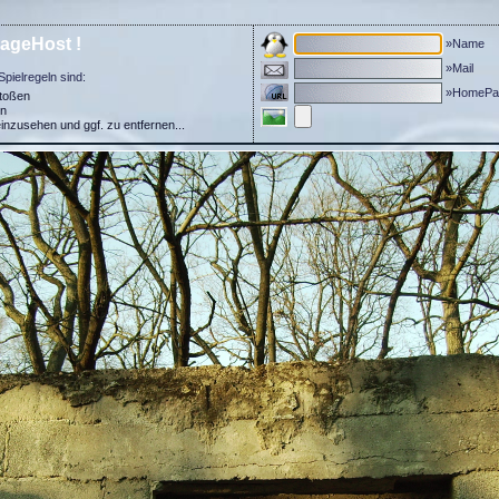
ageHost !
»Name
»Mail
Spielregeln sind:
»HomePa
stoßen
in
einzusehen und ggf. zu entfernen...