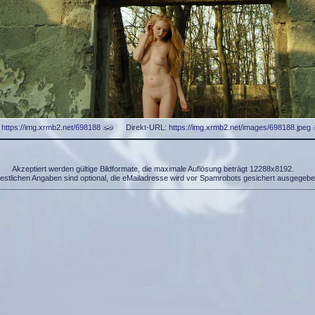
:
https://img.xrmb2.net/698188
Direkt-URL:
https://img.xrmb2.net/images/698188.jpeg
Akzeptiert werden gültige Bildformate, die maximale Auflösung beträgt 12288x8192.
restlichen Angaben sind optional, die eMailadresse wird vor Spamrobots gesichert ausgegebe