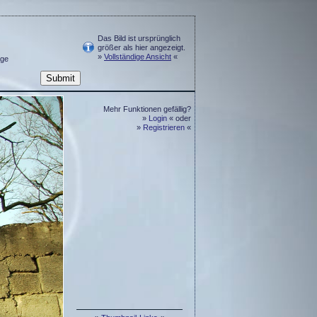
Das Bild ist ursprünglich
größer als hier angezeigt.
»
Vollständige Ansicht
«
ge
Mehr Funktionen gefällig?
»
Login
« oder
»
Registrieren
«