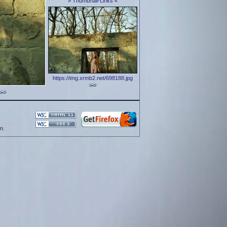
»
Thumbnail-Links
«
https://img.xrmb2.net/698188.jpg
n.