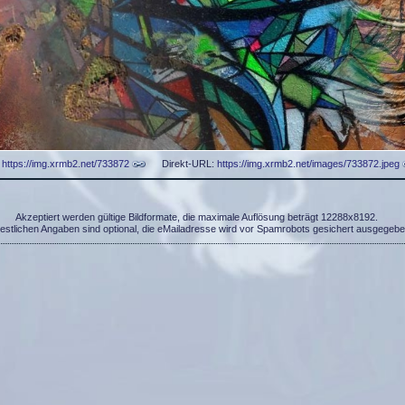
:
https://img.xrmb2.net/733872
Direkt-URL:
https://img.xrmb2.net/images/733872.jpeg
Akzeptiert werden gültige Bildformate, die maximale Auflösung beträgt 12288x8192.
restlichen Angaben sind optional, die eMailadresse wird vor Spamrobots gesichert ausgegebe