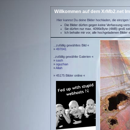
Willkommen auf dem XrMb2.net Im
Hier kannst Du deine Bilder hochladen, die einzigen 
Die Bilder dürfen gegen keine Verfassung ver
Sie dürfen nur max. 4096kByte (4MB) groß se
Ich behalte mir vor, alle hochgeladenen Bilder 
...zufällig gewähltes Bild «
»
497041
..zufällig gewählte Galerien «
»
sash
»
oguzhan
»
Allah
» 45175 Bilder online «