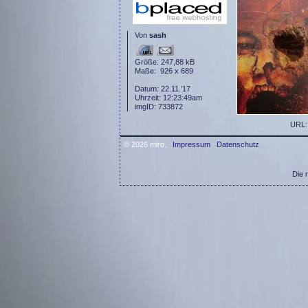
Von
sash
Größe: 247,88 kB
Maße: 926 x 689
Datum: 22.11.’17
Uhrzeit: 12:23:49am
imgID: 733872
URL
© 2026 miro.
Impressum
Datenschutz
Die 