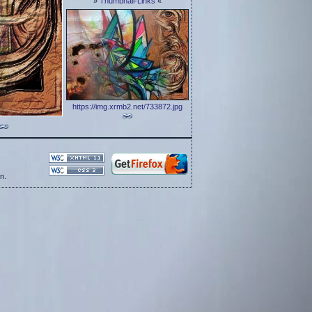
»
Thumbnail-Links
«
https://img.xrmb2.net/733872.jpg
n.