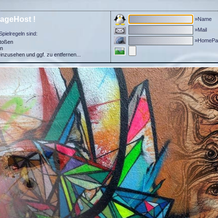
ageHost !
»Name
»Mail
Spielregeln sind:
»HomePa
stoßen
in
einzusehen und ggf. zu entfernen...