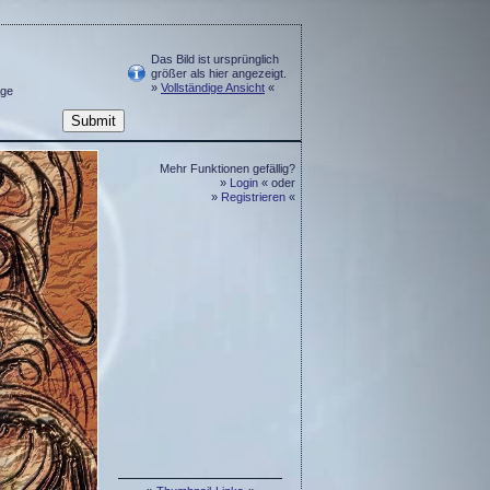
Das Bild ist ursprünglich
größer als hier angezeigt.
»
Vollständige Ansicht
«
ge
Mehr Funktionen gefällig?
»
Login
« oder
»
Registrieren
«