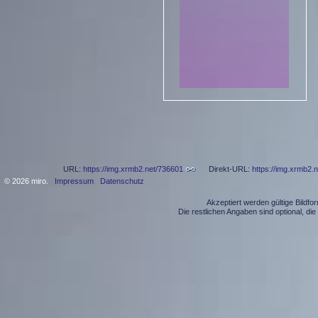
URL:
https://img.xrmb2.net/736601
Direkt-URL:
https://img.xrmb2.
© 2026 miro.
Impressum
Datenschutz
Akzeptiert werden gültige Bildf
Die restlichen Angaben sind optional, d