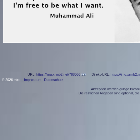
URL:
https://img.xrmb2.net/788066
Direkt-URL:
https://img.xrmb2.
© 2026 miro.
Impressum
Datenschutz
Akzeptiert werden gültige Bildf
Die restlichen Angaben sind optional, d