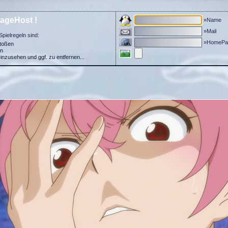
ageHost !
»Name
»Mail
Spielregeln sind:
»HomePa
stoßen
in
einzusehen und ggf. zu entfernen...