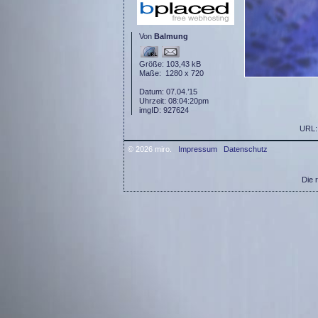
Von
Balmung
Größe: 103,43 kB
Maße: 1280 x 720
Datum: 07.04.’15
Uhrzeit: 08:04:20pm
imgID: 927624
URL
© 2026 miro.
Impressum
Datenschutz
Die 