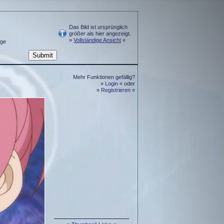
Das Bild ist ursprünglich
größer als hier angezeigt.
»
Vollständige Ansicht
«
ge
Mehr Funktionen gefällig?
»
Login
« oder
»
Registrieren
«