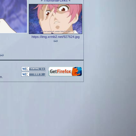
»
Thumbnail-Links
«
https://img.xrmb2.net/927624.jpg
n.