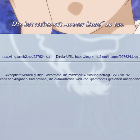
:
https://img.xrmb2.net/927624
Direkt-URL:
https://img.xrmb2.net/images/927624.jpeg
Akzeptiert werden gültige Bildformate, die maximale Auflösung beträgt 12288x8192.
restlichen Angaben sind optional, die eMailadresse wird vor Spamrobots gesichert ausgegebe