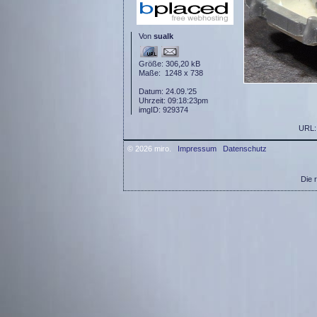
Von
sualk
Größe: 306,20 kB
Maße: 1248 x 738
Datum: 24.09.’25
Uhrzeit: 09:18:23pm
imgID: 929374
URL
© 2026 miro.
Impressum
Datenschutz
Die 