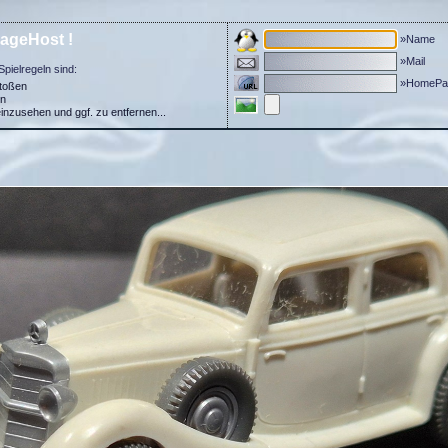
ageHost !
»Name
»Mail
Spielregeln sind:
»HomePa
stoßen
in
einzusehen und ggf. zu entfernen...