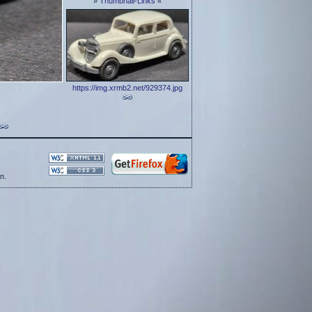
»
Thumbnail-Links
«
https://img.xrmb2.net/929374.jpg
n.