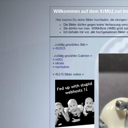
Willkommen auf dem XrMb2.net Im
Hier kannst Du deine Bilder hochladen, die einzigen 
Die Bilder dürfen gegen keine Verfassung ver
Sie dürfen nur max. 4096kByte (4MB) groß se
Ich behalte mir vor, alle hochgeladenen Bilder 
...zufällig gewähltes Bild «
»
452815
..zufällig gewählte Galerien «
»
m001
»
nikolai
»
nachtaktiv
» 45175 Bilder online «