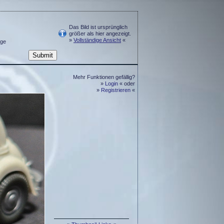
Das Bild ist ursprünglich
größer als hier angezeigt.
»
Vollständige Ansicht
«
ge
Mehr Funktionen gefällig?
»
Login
« oder
»
Registrieren
«