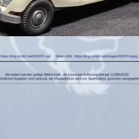
:
https://img.xrmb2.net/929374
Direkt-URL:
https://img.xrmb2.net/images/929374.jpeg
Akzeptiert werden gültige Bildformate, die maximale Auflösung beträgt 12288x8192.
restlichen Angaben sind optional, die eMailadresse wird vor Spamrobots gesichert ausgegebe