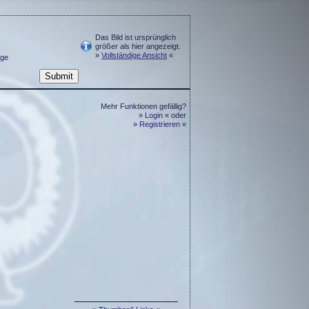
Das Bild ist ursprünglich
größer als hier angezeigt.
»
Vollständige Ansicht
«
ge
Mehr Funktionen gefällig?
»
Login
« oder
»
Registrieren
«