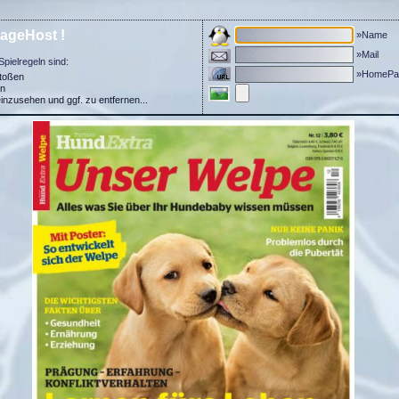
ageHost !
»Name
»Mail
Spielregeln sind:
»HomePa
stoßen
in
einzusehen und ggf. zu entfernen...