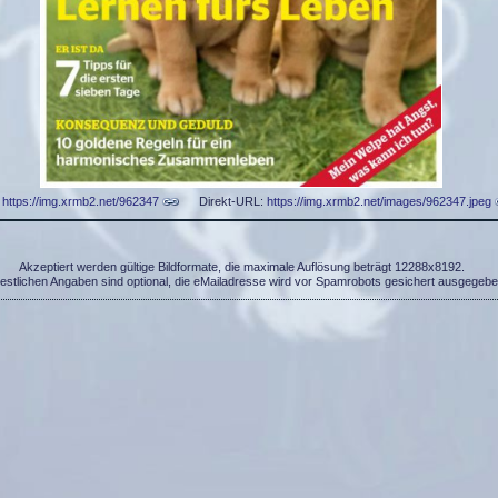
:
https://img.xrmb2.net/962347
Direkt-URL:
https://img.xrmb2.net/images/962347.jpeg
Akzeptiert werden gültige Bildformate, die maximale Auflösung beträgt 12288x8192.
restlichen Angaben sind optional, die eMailadresse wird vor Spamrobots gesichert ausgegebe