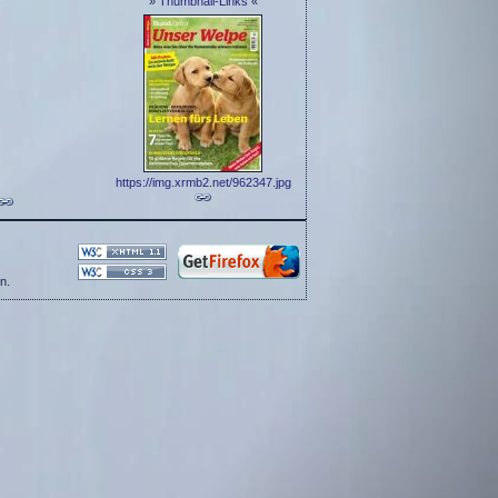
»
Thumbnail-Links
«
https://img.xrmb2.net/962347.jpg
n.