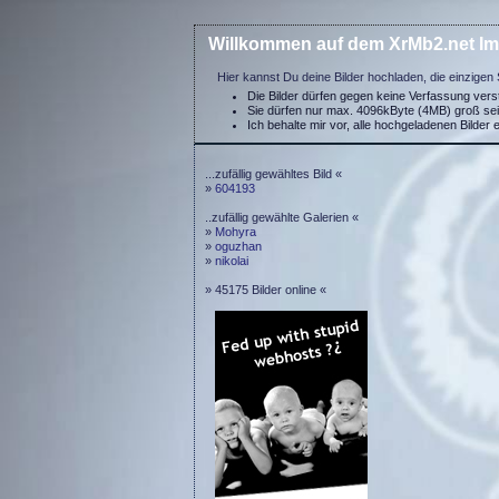
Willkommen auf dem XrMb2.net Im
Hier kannst Du deine Bilder hochladen, die einzigen 
Die Bilder dürfen gegen keine Verfassung ver
Sie dürfen nur max. 4096kByte (4MB) groß se
Ich behalte mir vor, alle hochgeladenen Bilder 
...zufällig gewähltes Bild «
»
604193
..zufällig gewählte Galerien «
»
Mohyra
»
oguzhan
»
nikolai
» 45175 Bilder online «