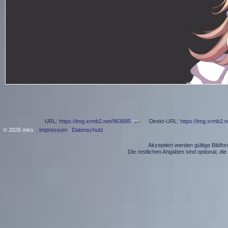
URL:
https://img.xrmb2.net/963685
Direkt-URL:
https://img.xrmb2.
© 2026 miro.
Impressum
Datenschutz
Akzeptiert werden gültige Bildf
Die restlichen Angaben sind optional, d