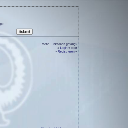
ge
Mehr Funktionen gefällig?
»
Login
« oder
»
Registrieren
«