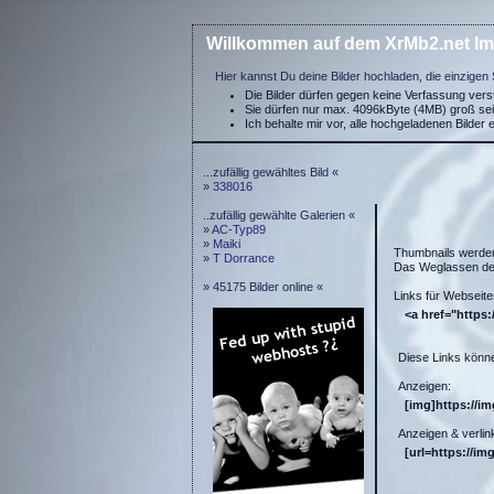
Willkommen auf dem XrMb2.net Im
Hier kannst Du deine Bilder hochladen, die einzigen 
Die Bilder dürfen gegen keine Verfassung ver
Sie dürfen nur max. 4096kByte (4MB) groß se
Ich behalte mir vor, alle hochgeladenen Bilder 
...zufällig gewähltes Bild «
»
338016
..zufällig gewählte Galerien «
»
AC-Typ89
»
Maiki
Thumbnails werde
»
T Dorrance
Das Weglassen der
» 45175 Bilder online «
Links für Webseite
<a href="https:
Diese Links könne
Anzeigen:
[img]https://i
Anzeigen & verlin
[url=https://im