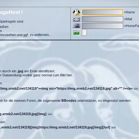
ageHost !
»Name
»Mail
Spielregeln sind:
»HomePa
stoßen
in
einzusehen und ggf. zu entfernen...
n durch ein
.jpg
am Ende identifiziert.
 Dateiendung verlink ganz normal zum Bild hier.
n:
//img.xrmb2.net/134119"><img src="https://img.xrmb2.net/134119.jpg" alt="" /></a>
n für die meisten Foren, die sogenannte
BBcodes
unterstützen, so eingesetzt werden:
mg.xrmb2.net/134119.jpg[/img]
ken:
g.xrmb2.net/134119][img]https://img.xrmb2.net/134119.jpg[/img][/url]