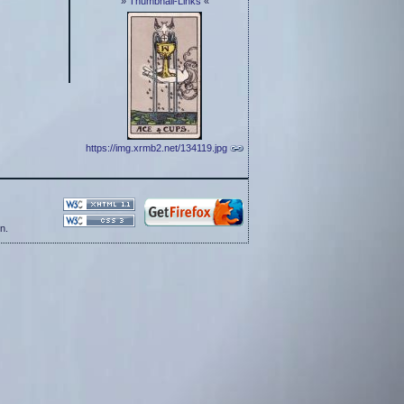
»
Thumbnail-Links
«
https://img.xrmb2.net/134119.jpg
n.