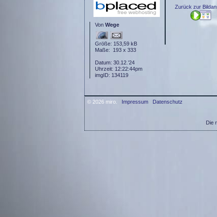
Zurück zur Bildan
Von
Wege
Größe: 153,59 kB
Maße: 193 x 333
Datum: 30.12.’24
Uhrzeit: 12:22:44pm
imgID: 134119
© 2026 miro.
Impressum
Datenschutz
Die 