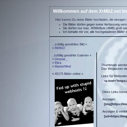
Willkommen auf dem XrMb2.net Im
Hier kannst Du deine Bilder hochladen, die einzigen 
Die Bilder dürfen gegen keine Verfassung ver
Sie dürfen nur max. 4096kByte (4MB) groß se
Ich behalte mir vor, alle hochgeladenen Bilder 
...zufällig gewähltes Bild «
»
869922
..zufällig gewählte Galerien «
»
Despair_
»
Eliza
Thumbnails werde
»
MasterMind
Das Weglassen der
» 45175 Bilder online «
Links für Webseite
<a href="https:
Diese Links könne
Anzeigen:
[img]https://i
Anzeigen & verlin
[url=https://im