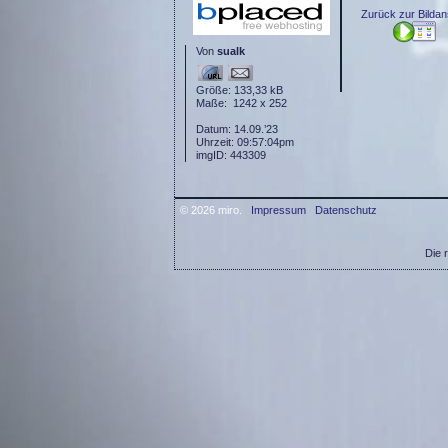
Zurück zur Bildan
Von
sualk
Größe: 133,33 kB
Maße: 1242 x 252
Datum: 14.09.’23
Uhrzeit: 09:57:04pm
imgID: 443309
© 2026 miro.
Impressum
Datenschutz
Die 