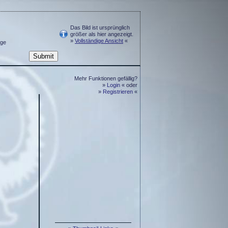
Das Bild ist ursprünglich
größer als hier angezeigt.
»
Vollständige Ansicht
«
ge
Mehr Funktionen gefällig?
»
Login
« oder
»
Registrieren
«