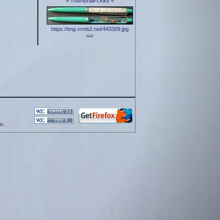
»
Thumbnail-Links
«
https://img.xrmb2.net/443309.jpg
n.