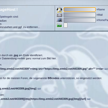
ageHost !
»Name
»Mail
Spielregeln sind:
»HomePa
stoßen
in
einzusehen und ggf. zu entfernen...
n durch ein
.jpg
am Ende identifiziert.
 Dateiendung verlink ganz normal zum Bild hier.
n:
//img.xrmb2.net/443309"><img src="https://img.xrmb2.net/443309.jpg" alt="" /></a>
n für die meisten Foren, die sogenannte
BBcodes
unterstützen, so eingesetzt werden:
mg.xrmb2.net/443309.jpg[/img]
ken:
g.xrmb2.net/443309][img]https://img.xrmb2.net/443309.jpg[/img][/url]