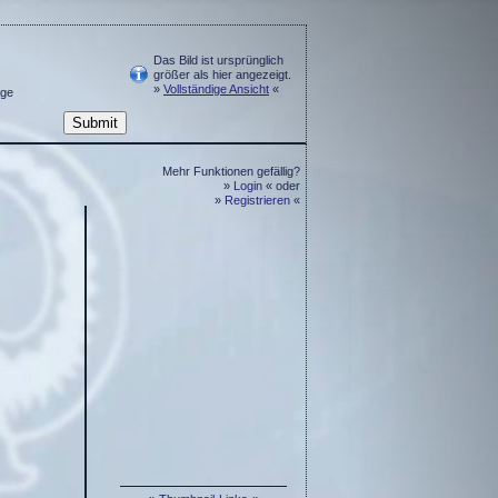
Das Bild ist ursprünglich
größer als hier angezeigt.
»
Vollständige Ansicht
«
ge
Mehr Funktionen gefällig?
»
Login
« oder
»
Registrieren
«