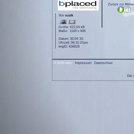
Zurück zur Bildan
Von
sualk
Größe: 622,04 kB
Maße: 1168 x 906
Datum: 30.04.’20
Uhrzeit: 06:32:37pm
imgID: 636028
© 2026 miro.
Impressum
Datenschutz
Die 