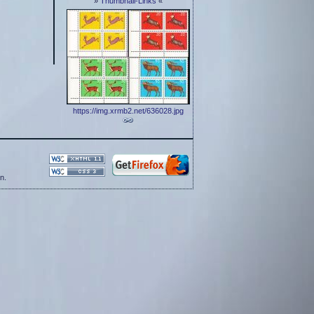
»
Thumbnail-Links
«
https://img.xrmb2.net/636028.jpg
n.