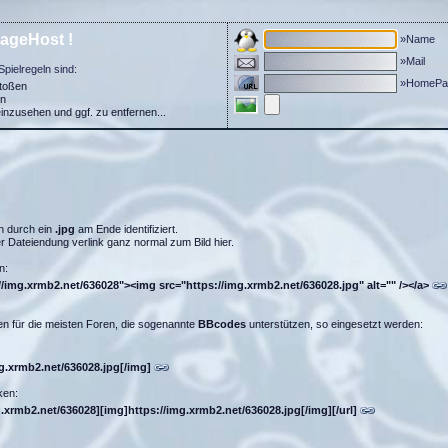
ageHost !
»Name
»Mail
Spielregeln sind:
»HomePa
stoßen
in
einzusehen und ggf. zu entfernen...
n durch ein
.jpg
am Ende identifiziert.
 Dateiendung verlink ganz normal zum Bild hier.
n:
//img.xrmb2.net/636028"><img src="https://img.xrmb2.net/636028.jpg" alt="" /></a>
n für die meisten Foren, die sogenannte
BBcodes
unterstützen, so eingesetzt werden:
mg.xrmb2.net/636028.jpg[/img]
ken:
g.xrmb2.net/636028][img]https://img.xrmb2.net/636028.jpg[/img][/url]