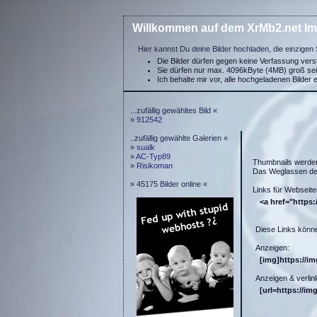
Willkommen auf dem XrMb2.net Im
Hier kannst Du deine Bilder hochladen, die einzigen 
Die Bilder dürfen gegen keine Verfassung ver
Sie dürfen nur max. 4096kByte (4MB) groß se
Ich behalte mir vor, alle hochgeladenen Bilder 
...zufällig gewähltes Bild «
»
912542
..zufällig gewählte Galerien «
»
sualk
»
AC-Typ89
Thumbnails werde
»
Risikoman
Das Weglassen der
» 45175 Bilder online «
Links für Webseite
<a href="https:
Diese Links könne
Anzeigen:
[img]https://i
Anzeigen & verlin
[url=https://im