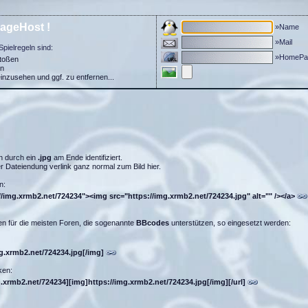
ageHost !
»Name
»Mail
Spielregeln sind:
»HomePa
stoßen
in
einzusehen und ggf. zu entfernen...
n durch ein
.jpg
am Ende identifiziert.
 Dateiendung verlink ganz normal zum Bild hier.
n:
//img.xrmb2.net/724234"><img src="https://img.xrmb2.net/724234.jpg" alt="" /></a>
n für die meisten Foren, die sogenannte
BBcodes
unterstützen, so eingesetzt werden:
mg.xrmb2.net/724234.jpg[/img]
ken:
g.xrmb2.net/724234][img]https://img.xrmb2.net/724234.jpg[/img][/url]