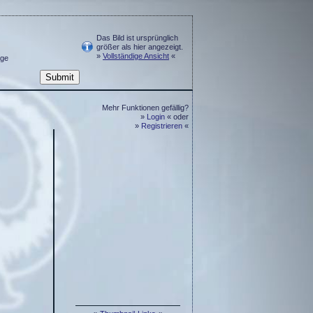
Das Bild ist ursprünglich
größer als hier angezeigt.
»
Vollständige Ansicht
«
ge
Mehr Funktionen gefällig?
»
Login
« oder
»
Registrieren
«