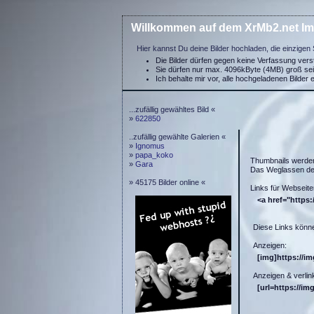
Willkommen auf dem XrMb2.net Im
Hier kannst Du deine Bilder hochladen, die einzigen 
Die Bilder dürfen gegen keine Verfassung ver
Sie dürfen nur max. 4096kByte (4MB) groß se
Ich behalte mir vor, alle hochgeladenen Bilder 
...zufällig gewähltes Bild «
»
622850
..zufällig gewählte Galerien «
»
Ignomus
»
papa_koko
Thumbnails werde
»
Gara
Das Weglassen der
» 45175 Bilder online «
Links für Webseite
<a href="https:
Diese Links könne
Anzeigen:
[img]https://i
Anzeigen & verlin
[url=https://im