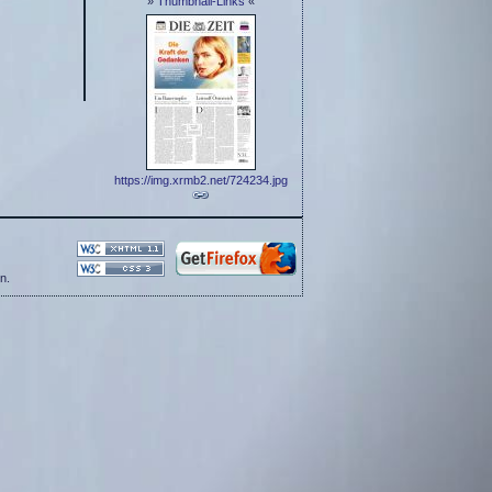
»
Thumbnail-Links
«
https://img.xrmb2.net/724234.jpg
n.