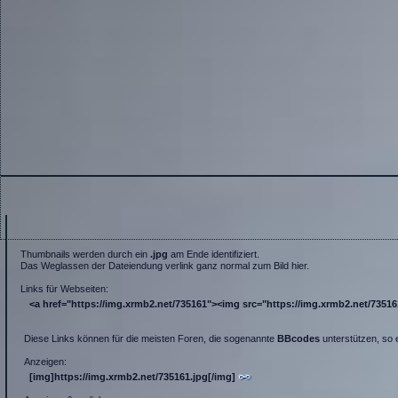
Thumbnails werden durch ein
.jpg
am Ende identifiziert.
Das Weglassen der Dateiendung verlink ganz normal zum Bild hier.
Links für Webseiten:
<a href="https://img.xrmb2.net/735161"><img src="https://img.xrmb2.net/735161.
Diese Links können für die meisten Foren, die sogenannte
BBcodes
unterstützen, so 
Anzeigen:
[img]https://img.xrmb2.net/735161.jpg[/img]