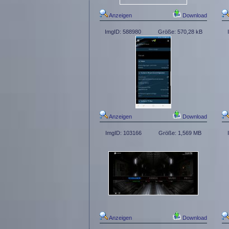
Anzeigen
Download
ImgID: 588980
Größe: 570,28 kB
Anzeigen
Download
ImgID: 103166
Größe: 1,569 MB
Anzeigen
Download