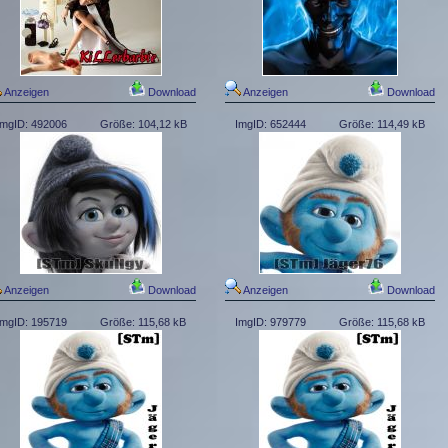
Anzeigen
Download
Anzeigen
Download
ImgID: 492006
Größe: 104,12 kB
ImgID: 652444
Größe: 114,49 kB
Anzeigen
Download
Anzeigen
Download
ImgID: 195719
Größe: 115,68 kB
ImgID: 979779
Größe: 115,68 kB