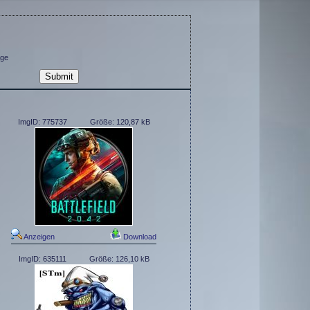
ge
ImgID: 775737
Größe: 120,87 kB
Anzeigen
Download
ImgID: 635111
Größe: 126,10 kB