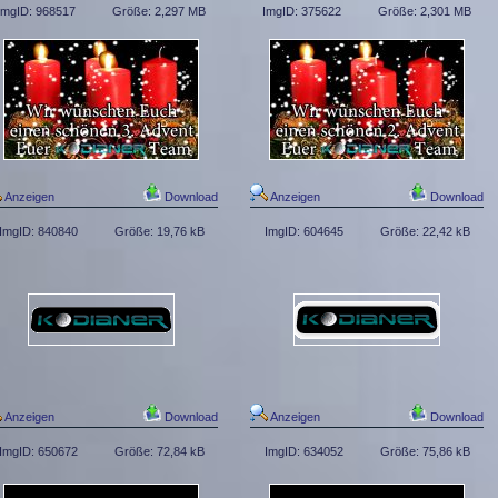
ImgID: 968517
Größe: 2,297 MB
ImgID: 375622
Größe: 2,301 MB
Anzeigen
Download
Anzeigen
Download
ImgID: 840840
Größe: 19,76 kB
ImgID: 604645
Größe: 22,42 kB
Anzeigen
Download
Anzeigen
Download
ImgID: 650672
Größe: 72,84 kB
ImgID: 634052
Größe: 75,86 kB