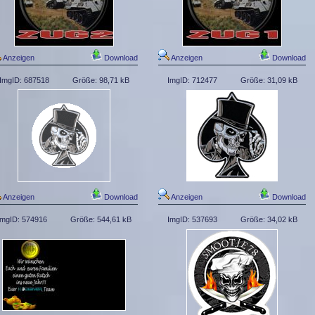
Anzeigen
Download
Anzeigen
Download
ImgID: 687518
Größe: 98,71 kB
ImgID: 712477
Größe: 31,09 kB
Anzeigen
Download
Anzeigen
Download
ImgID: 574916
Größe: 544,61 kB
ImgID: 537693
Größe: 34,02 kB