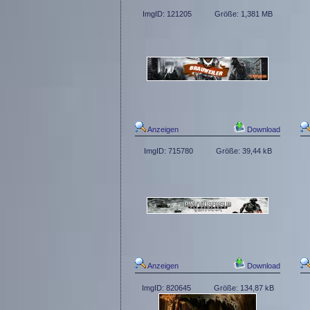
ImgID: 121205
Größe: 1,381 MB
Anzeigen
Download
ImgID: 715780
Größe: 39,44 kB
Anzeigen
Download
ImgID: 820645
Größe: 134,87 kB