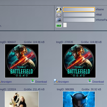
»Name
»Mail
»HomePa
n.
ImgID: 906647
Größe: 119,96 kB
ImgID: 270535
Größe: 119,98 kB
Anzeigen
Download
Anzeigen
Download
ImgID: 122024
Größe: 211,45 kB
ImgID: 986389
Größe: 30,92 kB