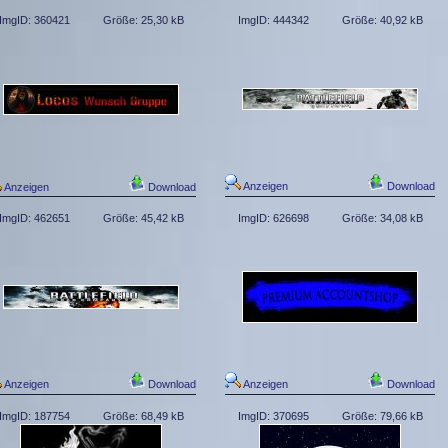
ImgID: 360421
Größe: 25,30 kB
ImgID: 444342
Größe: 40,92 kB
Anzeigen
Download
Anzeigen
Download
ImgID: 462651
Größe: 45,42 kB
ImgID: 626698
Größe: 34,08 kB
Anzeigen
Download
Anzeigen
Download
ImgID: 187754
Größe: 68,49 kB
ImgID: 370695
Größe: 79,66 kB