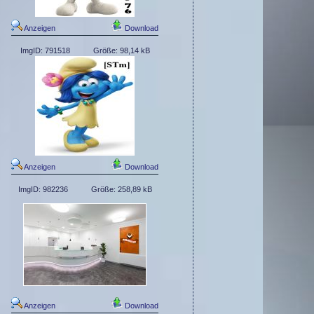
Anzeigen
Download
ImgID: 791518
Größe: 98,14 kB
Anzeigen
Download
ImgID: 982236
Größe: 258,89 kB
Anzeigen
Download