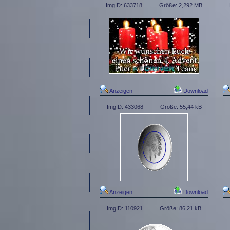
ImgID: 633718
Größe: 2,292 MB
Anzeigen
Download
ImgID: 433068
Größe: 55,44 kB
Anzeigen
Download
ImgID: 110921
Größe: 86,21 kB