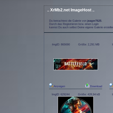
.. XrMb2.net ImageHost ..
Du betrachtest die Galerie von
jeager7625
.
Durch das Registrieren bzw. einen Login
kannst Du auch selbst Deine eigene Galerie erstelle
ImgID: 865690
Größe: 2,291 MB
Anzeigen
Download
ImgID: 629244
Größe: 428,94 kB