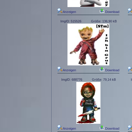
Anzeigen
Download
ImgID: 515526
Größe: 136,90 kB
Anzeigen
Download
ImgID: 688776
Größe: 79,14 kB
Anzeigen
Download