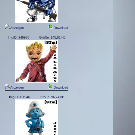
Anzeigen
Download
ImgID: 949978
Größe: 145,81 kB
Anzeigen
Download
ImgID: 111946
Größe: 96,74 kB