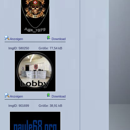
Anzeigen
Download
ImgID: 580250
Größe: 77,54 kB
Anzeigen
Download
ImgID: 901699
Größe: 38,91 kB